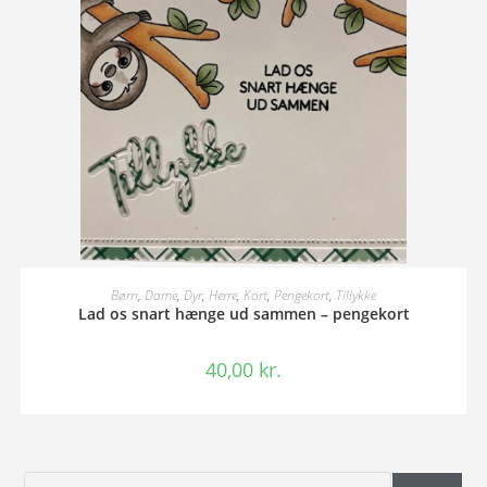
TILFØJ TIL KURV
Børn
,
Dame
,
Dyr
,
Herre
,
Kort
,
Pengekort
,
Tillykke
Lad os snart hænge ud sammen – pengekort
40,00
kr.