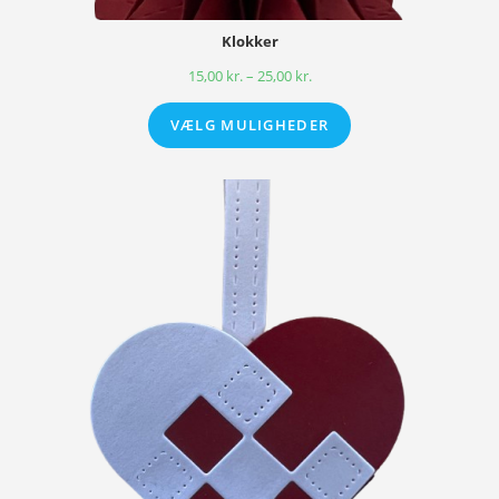
Klokker
15,00
kr.
–
25,00
kr.
VÆLG MULIGHEDER