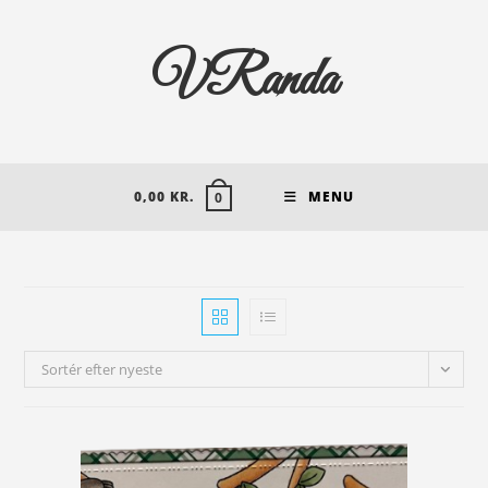
VRanda
0,00
KR.
MENU
0
Sortér efter nyeste