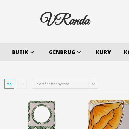
VRanda
BUTIK
GENBRUG
KURV
K
Sortér efter nyeste