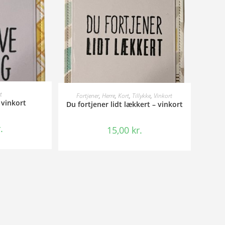
KURV
TILFØJ TIL KURV
t
Fortjener
,
Herre
,
Kort
,
Tillykke
,
Vinkort
– vinkort
Du fortjener lidt lækkert – vinkort
.
15,00
kr.