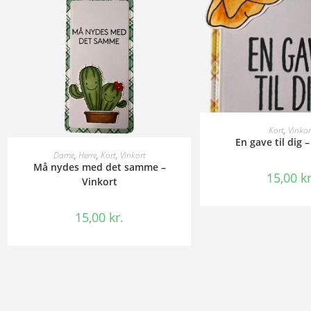
TILFØJ TIL 
Kort
,
Vinkor
En gave til dig 
TILFØJ TIL KURV
Dame
,
Herre
,
Kort
,
Vinkort
Må nydes med det samme –
15,00
kr
Vinkort
15,00
kr.