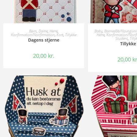
TILFØJ TIL KURV
TILFØJ TIL 
Børn
,
Dame
,
Herre
,
Baby
,
Barnedåb/Navngivn
Konfirmation/Nonfirmation
,
Kort
,
Tillykke
Herre
,
Konfirmation/Nonf
Student
,
Tilly
Dagens stjerne
Tillykke
20,00
kr.
20,00
kr