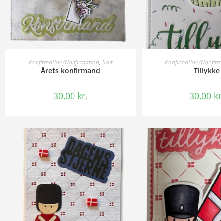
TILFØJ TIL KURV
TILFØJ TIL 
Konfirmation/Nonfirmation
,
Kort
Konfirmation/Nonfir
Årets konfirmand
Tillykke
30,00
kr.
30,00
kr