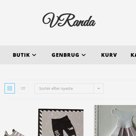
VRanda
BUTIK
GENBRUG
KURV
K
Sortér efter nyeste