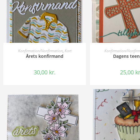
TILFØJ TIL KURV
TILFØJ TIL 
Konfirmation/Nonfirmation
,
Kort
Konfirmation/Nonfir
Årets konfirmand
Dagens teen
30,00
kr.
25,00
kr