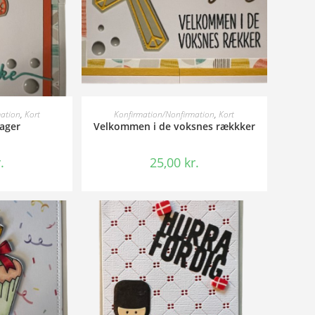
KURV
TILFØJ TIL KURV
mation
,
Kort
Konfirmation/Nonfirmation
,
Kort
ager
Velkommen i de voksnes rækkker
.
25,00
kr.