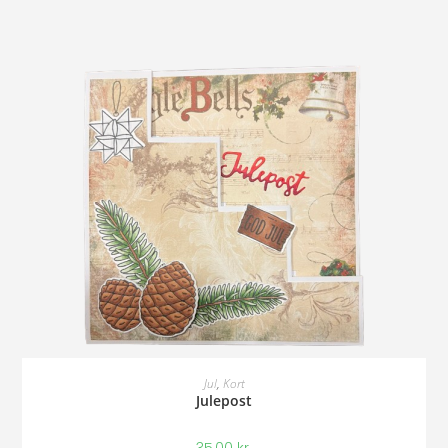
Tilføj Til Kurv
Jul
,
Kort
Julepost