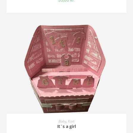
35,00
kr.
Tilføj Til Kurv
Baby
,
Kort
It´s a girl