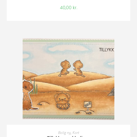
40,00
kr.
Tilføj Til Kurv
Bolig ny
,
Kort