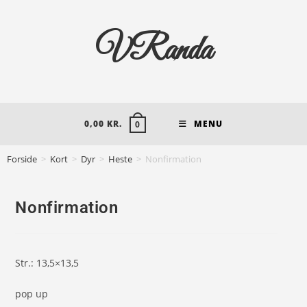
VRanda
0,00
KR.
MENU
0
Forside
>
Kort
>
Dyr
>
Heste
>
Nonfirmation
Nonfirmation
Str.: 13,5×13,5
pop up