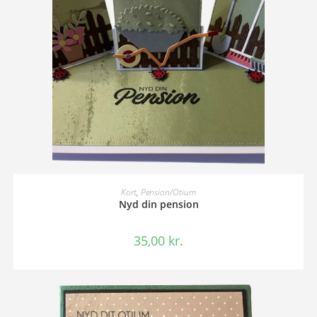
TILFØJ TIL KURV
Kort
,
Pension/Otium
Nyd din pension
35,00
kr.