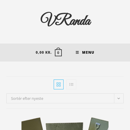
VRanda
0,00
KR.
MENU
0
Sortér efter nyeste