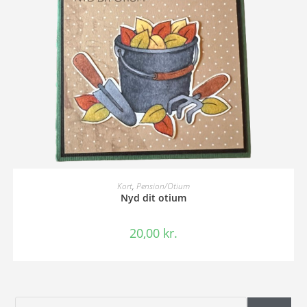
TILFØJ TIL KURV
Kort
,
Pension/Otium
Nyd dit otium
20,00
kr.