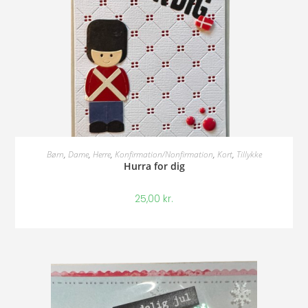
Tilføj Til Kurv
Børn
,
Dame
,
Herre
,
Konfirmation/Nonfirmation
,
Kort
,
Tillykke
Hurra for dig
25,00
kr.