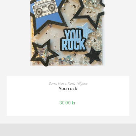
Tilføj Til Kurv
Børn
,
Herre
,
Kort
,
Tillykke
You rock
30,00
kr.