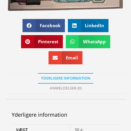
Facebook
LinkedIn
Pinterest
WhatsApp
Email
YDERLIGERE INFORMATION
ANMELDELSER (0)
Yderligere information
VÆGT
30 g