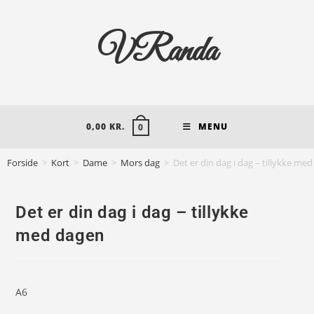
VRanda
0,00
KR.
MENU
0
Forside
>
Kort
>
Dame
>
Mors dag
>
Det er din dag i dag – tillykke me
Det er din dag i dag – tillykke
med dagen
A6