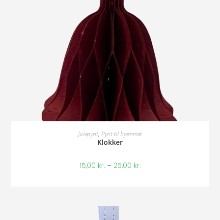
Vælg Muligheder
Julepynt
,
Pynt til hjemmet
Klokker
15,00
kr.
–
25,00
kr.