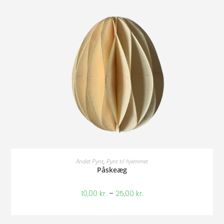
Vælg Muligheder
Andet Pynt
,
Pynt til hjemmet
Påskeæg
10,00
kr.
–
25,00
kr.