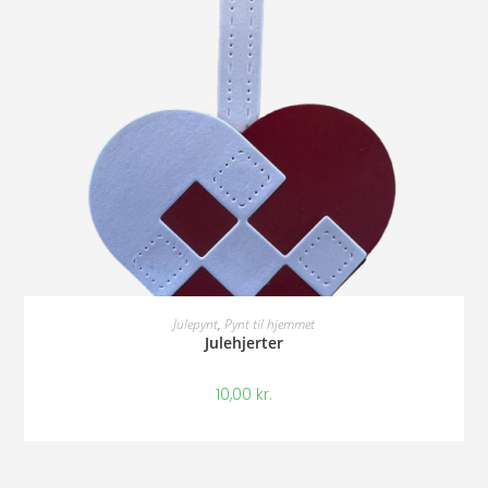
Vælg Muligheder
Julepynt
,
Pynt til hjemmet
Julehjerter
10,00
kr.