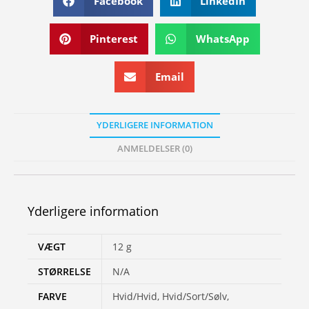
Facebook
LinkedIn
Pinterest
WhatsApp
Email
YDERLIGERE INFORMATION
ANMELDELSER (0)
Yderligere information
VÆGT
12 g
STØRRELSE
N/A
FARVE
Hvid/Hvid, Hvid/Sort/Sølv,