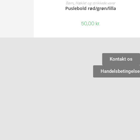
Børn
,
Hæklet og strikkede varer
Puslebold rød/grøn/lilla
50,00
kr.
Kontakt os
Handelsbetingelse