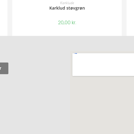
Karklude
Karklud støvgrøn
20,00
kr.
r