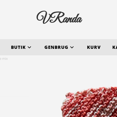
VRanda
BUTIK
GENBRUG
KURV
K
e mix