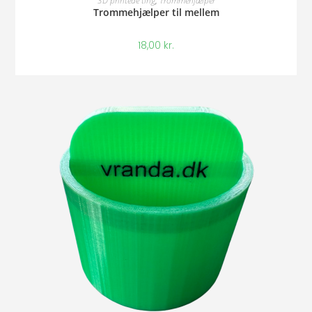
3D printede ting
,
Trommehjælper
Trommehjælper til mellem
18,00
kr.