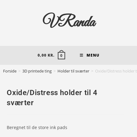
VRanda
0,00
KR.
MENU
0
Forside
>
3D printede ting
>
Holder til sværter
>
Oxide/Distress holder t
Oxide/Distress holder til 4
sværter
Beregnet til de store ink pads