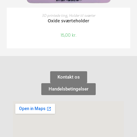
Tilføj Til Kurv
3D printede ting
,
Holder til sværter
Oxide sværteholder
15,00
kr.
Kontakt os
Handelsbetingelser