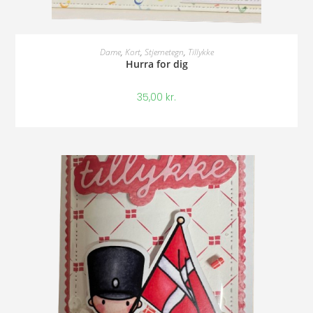
Tilføj Til Kurv
Dame
,
Kort
,
Stjernetegn
,
Tillykke
Hurra for dig
35,00
kr.