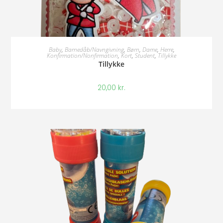
Tilføj Til Kurv
Baby
,
Barnedåb/Navngivning
,
Børn
,
Dame
,
Herre
,
Konfirmation/Nonfirmation
,
Kort
,
Student
,
Tillykke
Tillykke
20,00
kr.