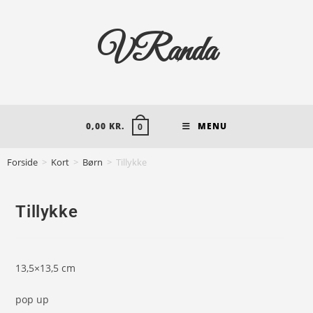
VRanda
0,00
KR.
MENU
0
Forside
>
Kort
>
Børn
>
Tillykke
Tillykke
13,5×13,5 cm
pop up