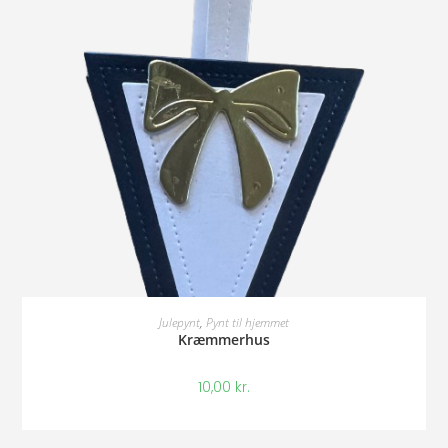
Vælg Muligheder
Julepynt
,
Pynt til hjemmet
Kræmmerhus
10,00
kr.