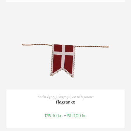
Vælg Muligheder
Andet Pynt
,
Julepynt
,
Pynt til hjemmet
Flagranke
125,00
kr.
–
500,00
kr.