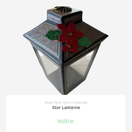
Tilføj Til Kurv
Andet Pynt
,
Pynt til hjemmet
Stor Lanterne
50,00
kr.