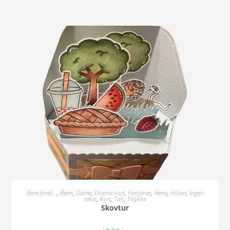
Tilføj Til Kurv
Bare fordi...
,
Børn
,
Dame
,
Diverse kort
,
Fortjener
,
Herre
,
Hilsen
,
Ingen
tekst
,
Kort
,
Tak
,
Tillykke
Skovtur