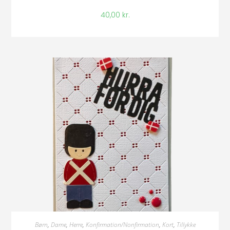
40,00
kr.
Tilføj Til Kurv
Børn
,
Dame
,
Herre
,
Konfirmation/Nonfirmation
,
Kort
,
Tillykke