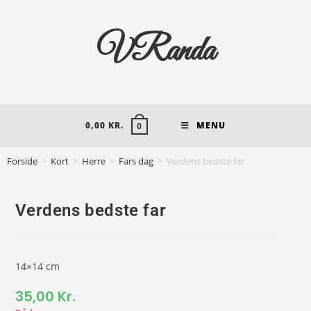
VRanda
0,00
KR.
MENU
0
Forside
>
Kort
>
Herre
>
Fars dag
>
Verdens bedste far
Verdens bedste far
14×14 cm
35,00
Kr.