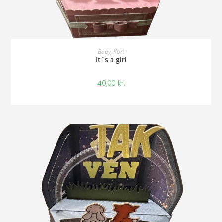
Tilføj Til Kurv
Baby
,
Kort
It´s a girl
40,00
kr.