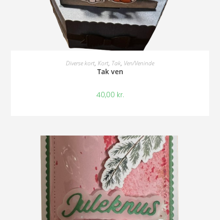
Tilføj Til Kurv
Diverse kort
,
Kort
,
Tak
,
Ven/Veninde
Tak ven
40,00
kr.