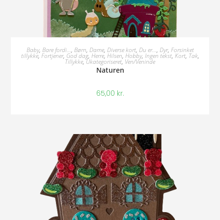
Tilføj Til Kurv
Baby
,
Bare fordi...
,
Børn
,
Dame
,
Diverse kort
,
Du er...
,
Dyr
,
Forsinket
tillykke
,
Fortjener
,
God dag
,
Herre
,
Hilsen
,
Hobby
,
Ingen tekst
,
Kort
,
Tak
,
Tillykke
,
Ukategoriseret
,
Ven/Veninde
Naturen
65,00
kr.