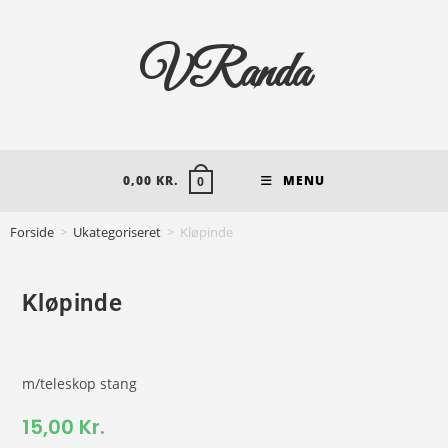
VRanda
0,00
KR.
MENU
0
Forside
>
Ukategoriseret
>
Kløpinde
Kløpinde
m/teleskop stang
15,00
Kr.