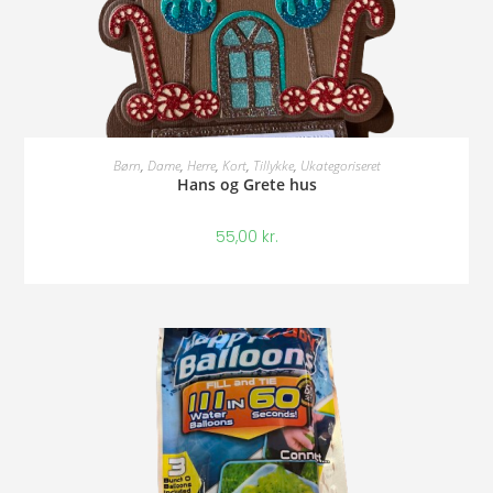
Tilføj Til Kurv
Børn
,
Dame
,
Herre
,
Kort
,
Tillykke
,
Ukategoriseret
Hans og Grete hus
55,00
kr.