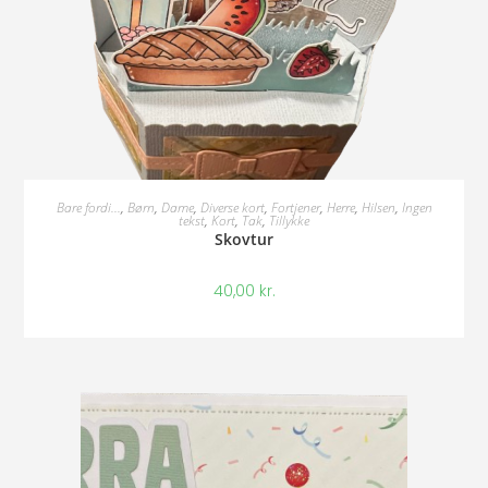
Tilføj Til Kurv
Bare fordi...
,
Børn
,
Dame
,
Diverse kort
,
Fortjener
,
Herre
,
Hilsen
,
Ingen
tekst
,
Kort
,
Tak
,
Tillykke
Skovtur
40,00
kr.