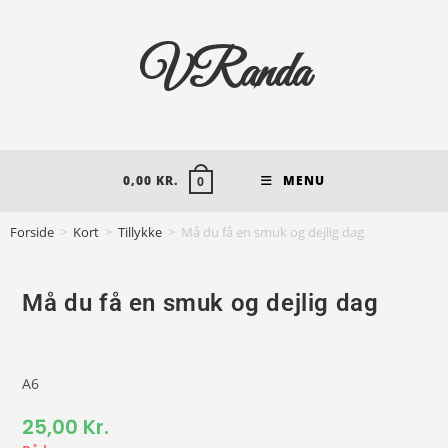
VRanda
0,00
KR.
MENU
0
Forside
>
Kort
>
Tillykke
>
Må du få en smuk og dejlig dag
Må du få en smuk og dejlig dag
A6
25,00
Kr.