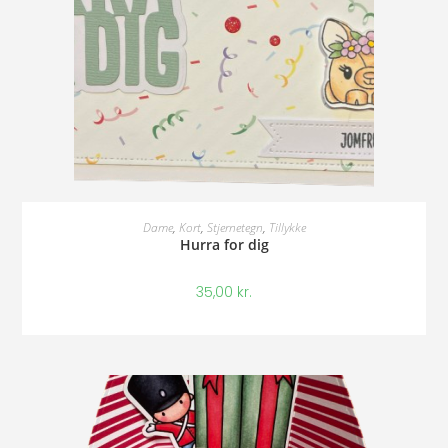
Tilføj Til Kurv
Dame
,
Kort
,
Stjernetegn
,
Tillykke
Hurra for dig
35,00
kr.