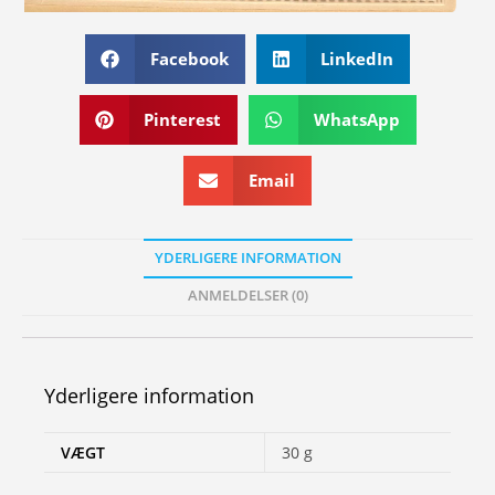
Facebook
LinkedIn
Pinterest
WhatsApp
Email
YDERLIGERE INFORMATION
ANMELDELSER (0)
Yderligere information
VÆGT
30 g